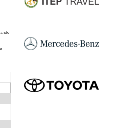
ndando
ra