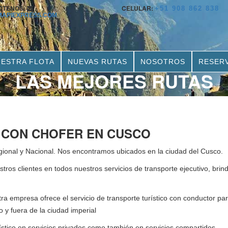
CTENOS:
CELULAR:
+51 908 862 838
MAPIEXPRESS.COM
ESTRA FLOTA
NUEVAS RUTAS
NOSOTROS
RESER
LAS MEJORES RUTAS
 CON CHOFER EN CUSCO
egional y Nacional. Nos encontramos ubicados en la ciudad del Cusco.
tros clientes en todos nuestros servicios de transporte ejecutivo, bri
stra empresa ofrece el servicio de transporte turístico con conductor pa
ro y fuera de la ciudad imperial
turístico en servicios privados como también en servicios compartidos