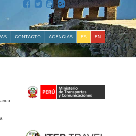
VAS
CONTACTO
AGENCIAS
ES
EN
ndando
ra